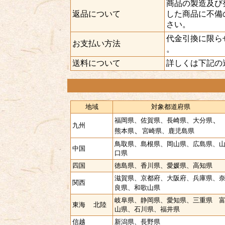
商品の製造及び
返品について
した商品に不備
さい。
代金引換に限ら
お支払い方法
。
送料について
詳しくは下記の
地域
対象都道府県
、
福岡県、佐賀県、長崎県、大分県
九州
、
熊本県
宮崎県、鹿児島県
鳥取県、島根県、岡山県、広島県、
中国
口県
四国
徳島県、香川県、愛媛県、高知県
滋賀県、京都府、大阪府、兵庫県、
関西
良県、和歌山県
岐阜県、静岡県、愛知県、三重県 
東海
北陸
山県、石川県、福井県
信越
新潟県、長野県