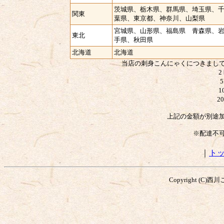
茨城県、栃木県、群馬県、埼玉県、
関東
葉県、東京都、神奈川、山梨県
宮城県、山形県、福島県 青森県、
東北
手県、秋田県
北海道
北海道
当店の刺身こんにゃくにつきまし
2
1
2
上記の金額が別途
※配達不
｜
ト
Copyright (C)西川