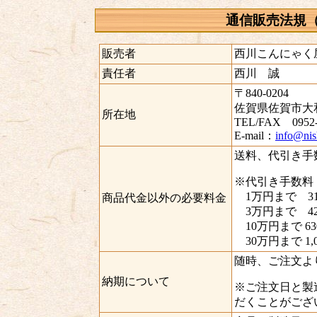
通信販売法規
販売者
西川こんにゃく
責任者
西川 誠
〒840-0204
佐賀県佐賀市大和
所在地
TEL/FAX 0952-
E-mail：
info@nis
送料、代引き手
※代引き手数料
1万円まで 31
商品代金以外の必要料金
3万円まで 42
10万円まで 63
30万円まで 1,0
随時、ご注文より
納期について
※ご注文日と製
だくことがござ